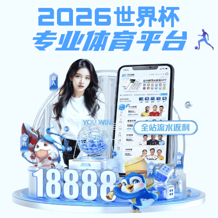
金沙国际手机app
网站首页
金沙国际手机
教学园地
研究生培
app概况
网站首页
研究生培养
工
研究生培养
>
>
2026-07-16
> 学位点简介
亿德体育网址举办“A
2026-07-15
> 导师名录
亿德体育网址举办研
> 工作动态
2026-07-07
亿德体育网址在第二
> 招生
2026-06-29 我校联合
> 培养
2026-06-23 我校协办
> 学位