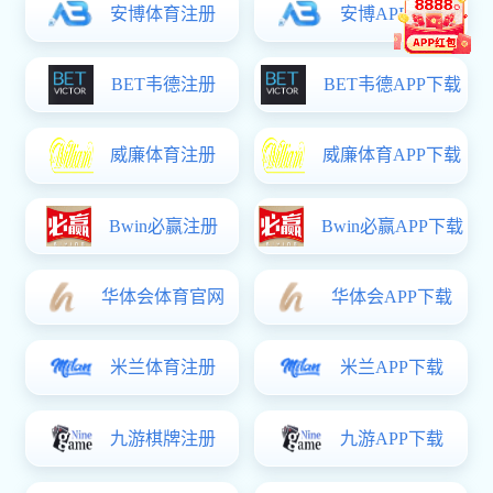
2025-09-11
亿德体育网址召开20
2025-08-12
金沙国际手机app
2025-07-31
河南工业大学信息科学
2025-07-08
亿德体育网址在第二
2025-07-02
亿德体育网址研究生
2025-06-13
2024级专硕开展电
2025-05-28
亿德体育网址举办第
2025-05-20
亿德体育网址硕士研
2025-05-15
亿德体育网址赴西安
2025-05-12
我院赴黄河科技金沙国
2025-05-09
研究生院工作组莅院