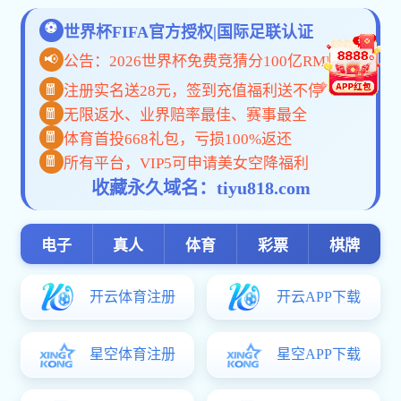
金沙国际
金沙国际手机app-中国检验认证集团辽宁有限公司