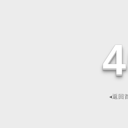
4
◂返回