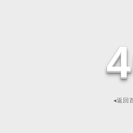
4
◂返回