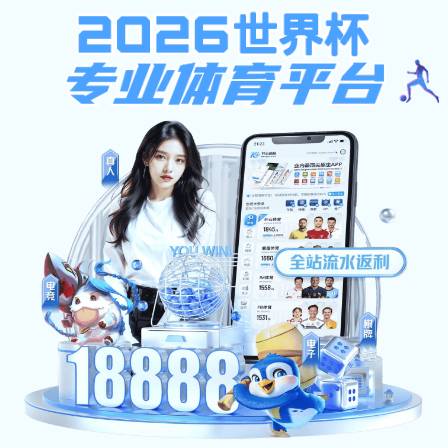
金沙国际手机app
网站首页
金沙国际手机
教学园地
研究生培
app概况
网站首页
党务工作
党务信息
>
>
> 正文
亿德体育网址
金沙国际手机app:
作者：段云霄 发布人：赵艳花 