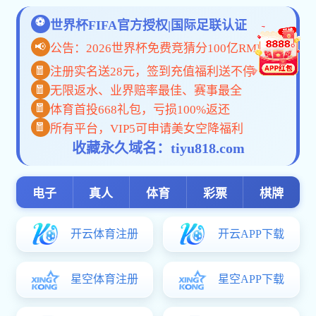
金沙国际
金沙国际手机app-中国检验认证集团辽宁有限公司