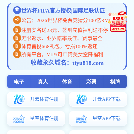
金沙国际
金沙国际手机app-中国检验认证集团辽宁有限公司