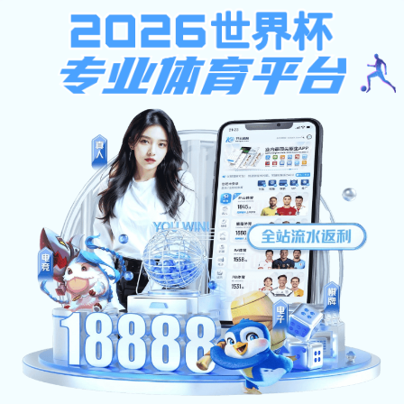
金沙国际手机app
网站首页
金沙国际手机
教学园地
研究生培
app概况
网站首页
金沙国际手机app新闻
>
> 正文
亿德体育网址举
金沙国际手机app:
作者：赵娜 发布人：赵艳花 