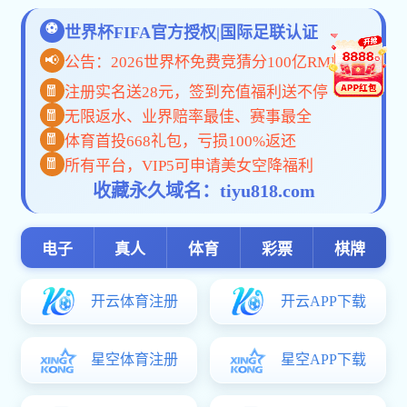
（
2）学生学习成绩单一份（加盖转出金沙国际手机app院长
2.申请转出亿德体育网址。转出金沙国际手机app申请
金沙国际手机app教科办（209房间）统一签字盖章。
联系人：王老师，联系电话：
3987719。
亿德体育网址教科办
2024年2月26日
金沙国际
金沙国际手机app-中国检验认证集团辽宁有限公司