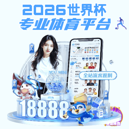
金沙国际手机app
网站首页
金沙国际手机
教学园地
研究生培
app概况
网站首页
教学园地
教务通知
>
>
> 正文
关于
金沙国际手机app:
作者： 发布人： 发布时
为便于学生转专业工作的开展，亿德体育网址对转入转
1.申请转入亿德体育网址。3月14日至3月15日在亿德
转入申请人需提供以下申请材料：
（
1）金沙国际棋牌app在校生转专业申请（审批）表一份(要有