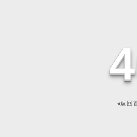
4
◂返回