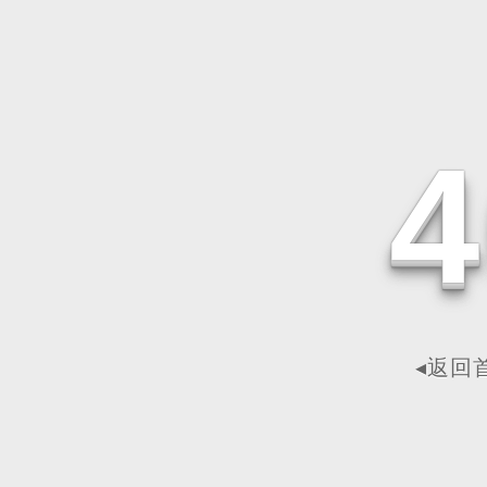
4
◂返回